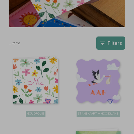
Filters
…
items
GOUDFOLIE
STANSKAART + HOOGGLANS