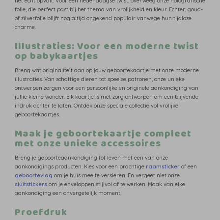
het echt opvalt. Voor een hedendaagse twist, overweeg onze holografische
folie, die perfect past bij het thema van vrolijkheid en kleur. Echter, goud-
of zilverfolie blijft nog altijd ongekend populair vanwege hun tijdloze
charme.
Illustraties: Voor een moderne twist
op babykaartjes
Breng wat originaliteit aan op jouw geboortekaartje met onze moderne
illustraties. Van schattige dieren tot speelse patronen, onze unieke
ontwerpen zorgen voor een persoonlijke en originele aankondiging van
jullie kleine wonder. Elk kaartje is met zorg ontworpen om een blijvende
indruk achter te laten. Ontdek onze speciale collectie vol vrolijke
geboortekaartjes.
Maak je geboortekaartje compleet
met onze unieke accessoires
Breng je geboorteaankondiging tot leven met een van onze
aankondigings producten. Kies voor een prachtige
raamsticker
of een
geboortevlag
om je huis mee te versieren. En vergeet niet onze
sluitstickers
om je enveloppen stijlvol af te werken. Maak van elke
aankondiging een onvergetelijk moment!
Proefdruk