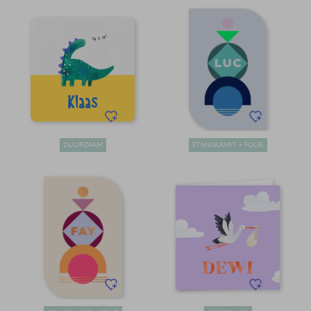
DUURZAAM
STANSKAART + FOLIE