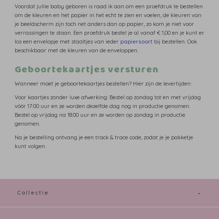
Voordat jullie baby geboren is raad ik aan om een proefdruk te bestellen
om de kleuren en het papier in het echt te zien en voelen, de kleuren van
je beeldscherm zijn toch net anders dan op papier, zo kom je niet voor
verrassingen te staan. Een proefdruk bestel je al vanaf € 1,00 en je kunt er
los een envelopje met staaltjes van ieder
papiersoort
bij bestellen. Ook
beschikbaar met de kleuren van de enveloppen.
Geboortekaartjes versturen
Wanneer moet je geboortekaartjes bestellen? Hier zijn de levertijden:
Voor kaartjes zonder luxe afwerking: Bestel op zondag tot en met vrijdag
vóór 17:00 uur en ze worden dezelfde dag nog in productie genomen.
Bestel op vrijdag na 18:00 uur en ze worden op zondag in productie
genomen.
Na je bestelling ontvang je een track & trace code, zodat je je pakketje
kunt volgen.
Collectie