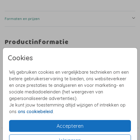
Formaten en prijzen
Productinformatie
Omschrijving
Cookies
Dit charmante geboortekaartje straalt een retro sfeer uit met zijn blauw
geblokte achtergrond en een eenvoudig, elegant bloemetje. De
Wij gebruiken cookies en vergelijkbare technieken om een
minimalistische stijl, gecombineerd met vintage elementen, maakt dit
kaartje een tijdloze keuze voor de aankondiging van jouw kleintje.
betere gebruikerservaring te bieden, ons websiteverkeer
en onze prestaties te analyseren en voor marketing- en
Dankzij het genderneutrale ontwerp is dit kaartje perfect voor zowel
sociale mediadoeleinden (het weergeven van
jongens als meisjes. Ideaal voor ouders die houden van een klassieke en
Toon meer
gepersonaliseerde advertenties).
unieke uitstraling.
Je kunt jouw toestemming altijd wijzigen of intrekken op
Pas het ontwerp eenvoudig aan in onze editor en maak dit kaartje
Collectie
ons
ons cookiebeleid
.
helemaal naar jouw wens.
Genderneutrale geboortekaartjes
Accepteren
Dit vind je misschien ook leuk