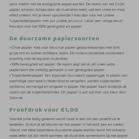
ware match met de ecologische papiersoorten. De vezels van het Circle
papier schijnen lichtjes door de illustraties heen, wat een uniek en mooi
effect creëert. Wil je liever opvallender? Kies dan voor het unieke
Tulpenbollenpapier met zijn unieke structuur. Liever een veilige keus?
Kies dan voor het 100% gerecycled wit papier.
De duurzame papiersoorten
• Circle papier: Kies voor het circle papier geboortekaartjes met licht
grijze tint en subtiel zichtbare vezels. Dit milieuvriendelijke combineert
prachtig met de aquarel illustraties.
• 100% Gerecycled wit papier: De naam zegt het al, dit is een witte
papiersoort die volledig gemaakt is van gerecycled papier.
• Tulpenbollenpapier: Een bijzonder duurzaam papiertype. In plaats van
overtollige voorraad in Nederland te verspillen, worden tulpenbollen
verkleind, vermengd en omgezet in papier. Het papier toont duidelijk de
vezels van de tulpenbolschillen. Dit papier is wat warmer van kleur dan
Valorise.
Proefdruk voor €1,00
Voordat jullie baby geboren wordt raad ik aan om een proefdruk te
bestellen. Zo kun je de kleuren en het papier in het echt zien en voelen.
Vooral met deze bijzondere duurzame papiersoorten komt het ontwerp
vaak beter tot zijn recht wanneer de illustratie samenkomt op het papier.