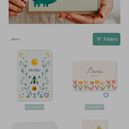
Filters
…
items
DUURZAAM
DUURZAAM