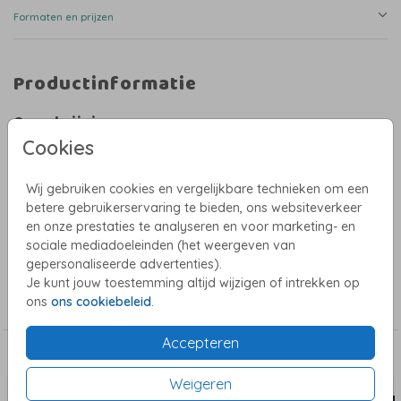
Formaten en prijzen
Productinformatie
Omschrijving
Cookies
Lief geboortekaartje met een herfstig tafereeltje van plantjes en bloemen.
De letters van de naam vind je in de beeldbank onder het tabje "Letters".
De achtergrond van dit kaartje wordt niet mee geprint maar geeft een
Wij gebruiken cookies en vergelijkbare technieken om een
impressie van het duurzame tulpenbollenpapier. Bestel dus zeker een
proefdruk om hem in het echt te bewonderen.
betere gebruikerservaring te bieden, ons websiteverkeer
en onze prestaties te analyseren en voor marketing- en
Heb je hulp nodig bij het ontwerpen? Stuur dan een mailtje naar
Toon meer
sociale mediadoeleinden (het weergeven van
willeke@studiowam.nl. Ik help je graag!
gepersonaliseerde advertenties).
Je kunt jouw toestemming altijd wijzigen of intrekken op
Collectie
ons
ons cookiebeleid
.
Jongens geboortekaartjes
Accepteren
Dit vind je misschien ook leuk
Weigeren