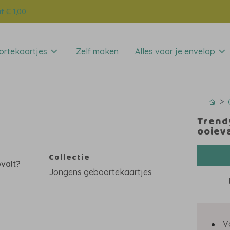
f € 1,00
rtekaartjes
Zelf maken
Alles voor je envelop
Trend
ooiev
Collectie
valt?
Jongens geboortekaartjes
en
V
n