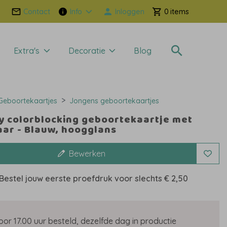
Contact
Info
Inloggen
0
Extra's
Decoratie
Blog
Geboortekaartjes
Jongens geboortekaartjes
y colorblocking geboortekaartje met
aar - Blauw, hoogglans
Bewerken
Bestel jouw eerste proefdruk voor slechts
€ 2,50
oor 17.00 uur besteld, dezelfde dag in productie