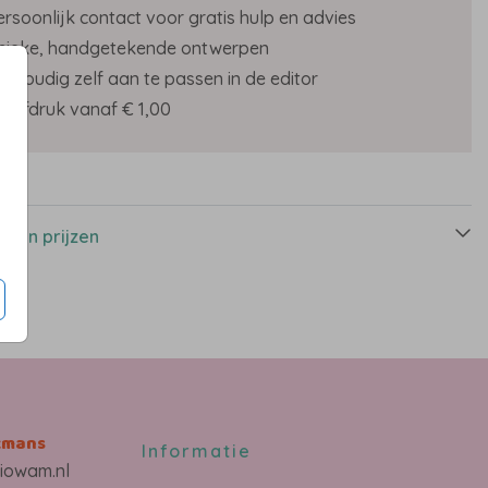
ersoonlijk contact voor gratis hulp en advies
nieke, handgetekende ontwerpen
envoudig zelf aan te passen in de editor
roefdruk vanaf € 1,00
s
n en prijzen
kmans
Informatie
iowam.nl