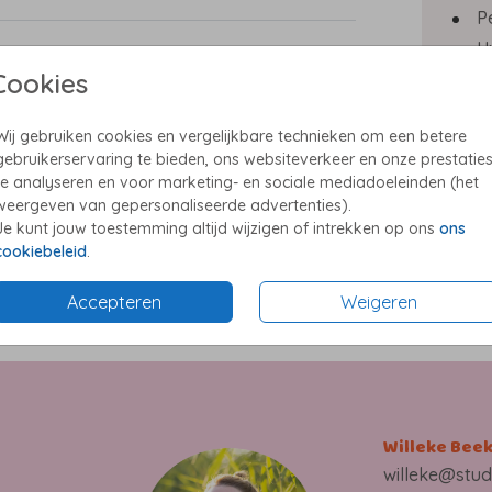
oor
P
U
Cookies
E
P
Wij gebruiken cookies en vergelijkbare technieken om een betere
cking
gebruikerservaring te bieden, ons websiteverkeer en onze prestatie
te analyseren en voor marketing- en sociale mediadoeleinden (het
ussen
weergeven van gepersonaliseerde advertenties).
Je kunt jouw toestemming altijd wijzigen of intrekken op ons
ons
Formate
cookiebeleid
.
ruk
Accepteren
Weigeren
Willeke Bee
l
willeke@stud