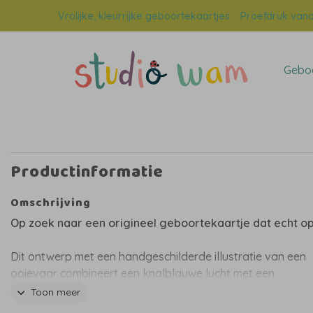
Vrolijke, kleurrijke geboortekaartjes
Proefdruk vana
Geboo
Productinformatie
Omschrijving
Op zoek naar een origineel geboortekaartje dat echt op
Dit ontwerp met een handgeschilderde illustratie van een
ooievaar combineert een knalblauwe lucht met een
contrasterende naam in helder oranje. De oranje element
Toon meer
worden extra aangezet door de glimmende hoogglans. Ee