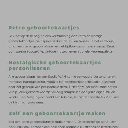
Retro geboortekaartjes
Je vindt op deze pagina een verzameling aan retro en vintage
geboortekaartjes. Geïnspireerd door de stijl en trends uit het verleden,
omarmen retro geboortekaartjes het tijdloze design van vroeger. Denk
aan speelse typografie, vintage illustraties en subtiele kleurenpaletten.
Nostalgische geboortekaartjes
personliseren
Alle geboortekaartjes van Studio WAM kun je eenvoudig personaliseren
met onze handige editor. Maak je retro geboortekaartje extra bijzonder
door het gebruik van persoonlijke details. Met onze personalisatie-opties
kun je jouw geboortekaartje volledig aanpassen aan jullie eigen stijl en
voorkeuren. Voeg bijvoorbeeld een foto toe, schrijf de mooiste tekst en kies
de kleur van jouw wens.
Zelf een geboortekaartje maken
Zelf een retro geboortekaartje maken voor jullie toekomstige spruit kan
natuurlijk ook. Er staan een hele hoop originele illustraties en lettertypes