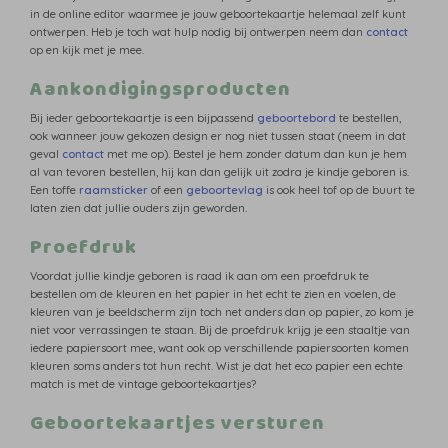
in de online editor waarmee je jouw geboortekaartje helemaal zelf kunt
ontwerpen. Heb je toch wat hulp nodig bij ontwerpen neem dan
contact
op en kijk met je mee.
Aankondigingsproducten
Bij ieder geboortekaartje is een bijpassend
geboortebord
te bestellen,
ook wanneer jouw gekozen design er nog niet tussen staat (neem in dat
geval
contact
met me op). Bestel je hem zonder datum dan kun je hem
al van tevoren bestellen, hij kan dan gelijk uit zodra je kindje geboren is.
Een toffe
raamsticker
of een
geboortevlag
is ook heel tof op de buurt te
laten zien dat jullie ouders zijn geworden.
Proefdruk
Voordat jullie kindje geboren is raad ik aan om een proefdruk te
bestellen om de kleuren en het papier in het echt te zien en voelen, de
kleuren van je beeldscherm zijn toch net anders dan op papier, zo kom je
niet voor verrassingen te staan. Bij de proefdruk krijg je een staaltje van
iedere papiersoort mee, want ook op verschillende papiersoorten komen
kleuren soms anders tot hun recht. Wist je dat het eco papier een echte
match is met de vintage geboortekaartjes?
Geboortekaartjes versturen