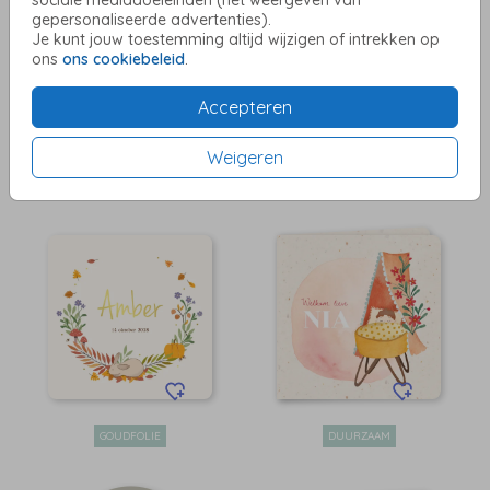
sociale mediadoeleinden (het weergeven van
gepersonaliseerde advertenties).
Je kunt jouw toestemming altijd wijzigen of intrekken op
ons
ons cookiebeleid
.
Accepteren
Weigeren
DUURZAAM
ROSÉGOUD FOLIE
GOUDFOLIE
DUURZAAM