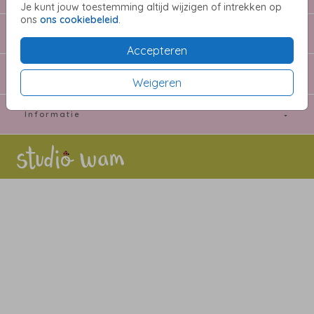
Je kunt jouw toestemming altijd wijzigen of intrekken op
ons
ons cookiebeleid
.
Extra's
Accepteren
Willeke Beekmans
Weigeren
Informatie