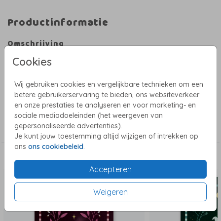
Productinformatie
Omschrijving
Uniek kerstkaartje met illustratie van een vlinder met Scandinavische
Cookies
input. Met mooi patroon en sterretjes.
Stuur vanaf de website een kaart met kerstwens direct naar je naaste
Wij gebruiken cookies en vergelijkbare technieken om een
familie en vrienden. Of bestel een pakket thuis om zelf te schrijven en
betere gebruikerservaring te bieden, ons websiteverkeer
versturen.
en onze prestaties te analyseren en voor marketing- en
sociale mediadoeleinden (het weergeven van
Collectie
gepersonaliseerde advertenties).
Kerstkaarten
Je kunt jouw toestemming altijd wijzigen of intrekken op
ons
ons cookiebeleid
.
Dit vind je misschien ook leuk
Accepteren
Weigeren