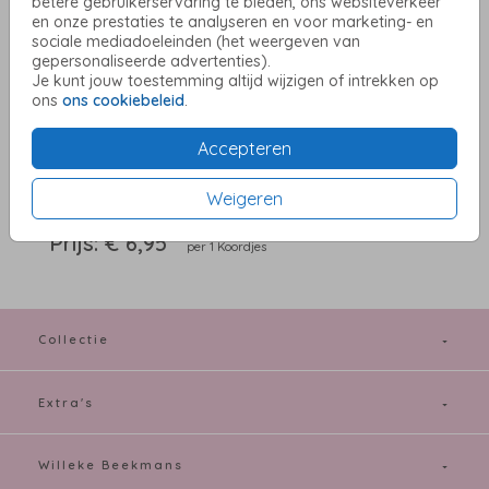
(10 meter)
betere gebruikerservaring te bieden, ons websiteverkeer
en onze prestaties te analyseren en voor marketing- en
sociale mediadoeleinden (het weergeven van
gepersonaliseerde advertenties).
Aantal
x 1 Koordjes
Prijs:
€ 6,95
Je kunt jouw toestemming altijd wijzigen of intrekken op
ons
ons cookiebeleid
.
Accepteren
OMSCHRIJVING
Cognackleurig suède koord (10 meter). Geschikt om ca. 25 kaarten
Weigeren
mee te versieren.
Prijs:
€ 6,95
per 1 Koordjes
Collectie
Extra's
Willeke Beekmans