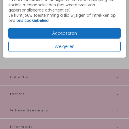
bruiloft
sociale mediadoeleinden (het weergeven van
gepersonaliseerde advertenties).
Helaas is dit product tijdelijk uitverkocht!
Je kunt jouw toestemming altijd wijzigen of intrekken op
ons
ons cookiebeleid
.
Heb je vragen? Neem dan contact met ons op.
Accepteren
OMSCHRIJVING
x
Weigeren
Prijs:
€ 5,95
per 25
Collectie
Extra's
Willeke Beekmans
Informatie