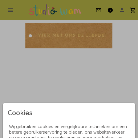
Cookies
Wij gebruiken cookies en vergelijkbare technieken om een
788 - Kraftlabel folie
betere gebruikerservaring te bieden, ons websiteverkeer
en onze prestaties te analyseren en voor marketing- en