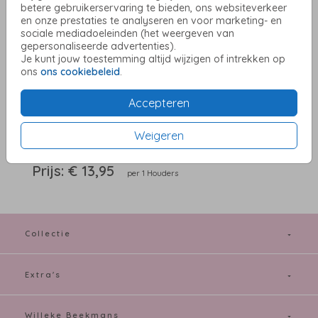
kaarthouder
betere gebruikerservaring te bieden, ons websiteverkeer
en onze prestaties te analyseren en voor marketing- en
sociale mediadoeleinden (het weergeven van
Aantal
x 1 Houders
Prijs:
€ 13,95
gepersonaliseerde advertenties).
Je kunt jouw toestemming altijd wijzigen of intrekken op
ons
ons cookiebeleid
.
Accepteren
OMSCHRIJVING
Dubbele eikenhouten kaarthouder met twee gleuven voor kaarten
én kleine gaatjes voor droogbloemetjes. Formaat: 18,5 cm (lengte) x
Weigeren
5 cm (breedte) x 2 cm (hoogte). Excl. droogbloemetjes.
Prijs:
€ 13,95
per 1 Houders
Collectie
Extra's
Willeke Beekmans