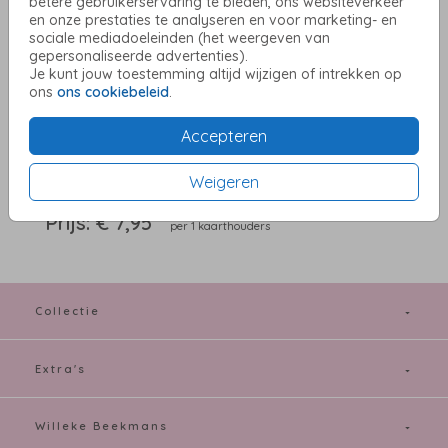
klein | 7cm
betere gebruikerservaring te bieden, ons websiteverkeer
en onze prestaties te analyseren en voor marketing- en
sociale mediadoeleinden (het weergeven van
gepersonaliseerde advertenties).
Aantal
x 1 kaarthouders
Prijs:
€ 7,95
Je kunt jouw toestemming altijd wijzigen of intrekken op
ons
ons cookiebeleid
.
Accepteren
OMSCHRIJVING
Eikenhouten kaarthouder. Formaat: 7 cm (lengte) x 3 cm (breedte) x
Weigeren
2 cm (hoogte). De gleuf is 2 mm breed.
Prijs:
€ 7,95
per 1 kaarthouders
Collectie
Extra's
Willeke Beekmans