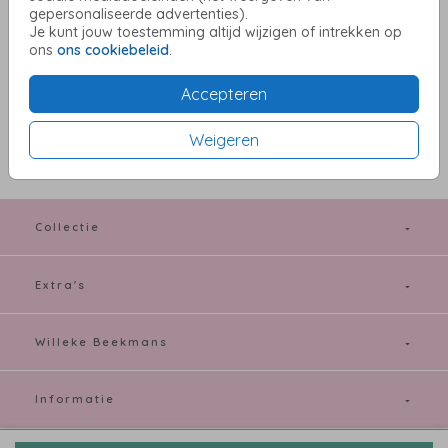
gepersonaliseerde advertenties).
Je kunt jouw toestemming altijd wijzigen of intrekken op
ons
ons cookiebeleid
.
OMSCHRIJVING
Accepteren
Zand met gouden inlay 22 x 11
Prijs:
€ 0,75
Weigeren
per 1
Collectie
Extra's
Willeke Beekmans
Informatie