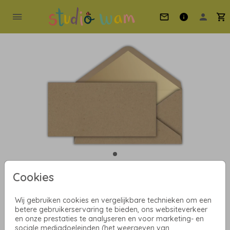
Cookies
Zand met gouden inlay 22 x
11
Wij gebruiken cookies en vergelijkbare technieken om een
betere gebruikerservaring te bieden, ons websiteverkeer
en onze prestaties te analyseren en voor marketing- en
Aantal
x 1
Prijs:
€ 0,75
sociale mediadoeleinden (het weergeven van