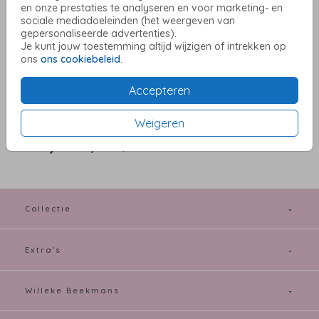
inlay 15 x 11
en onze prestaties te analyseren en voor marketing- en
sociale mediadoeleinden (het weergeven van
gepersonaliseerde advertenties).
Aantal
x 1
Prijs:
€ 0,75
Je kunt jouw toestemming altijd wijzigen of intrekken op
ons
ons cookiebeleid
.
Accepteren
OMSCHRIJVING
Donkerblauw met gouden inlay 15 x 11
Weigeren
Prijs:
€ 0,75
per 1
Collectie
Extra's
Willeke Beekmans