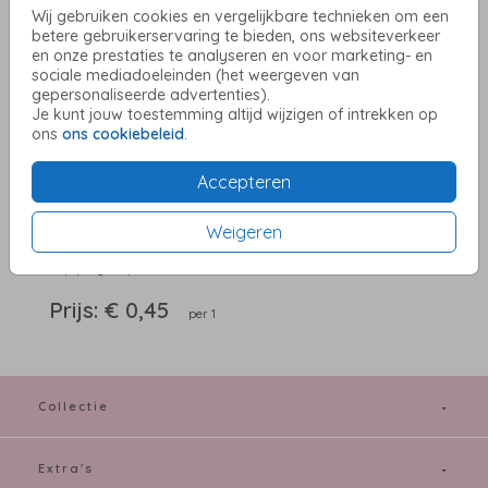
Wij gebruiken cookies en vergelijkbare technieken om een
betere gebruikerservaring te bieden, ons websiteverkeer
en onze prestaties te analyseren en voor marketing- en
sociale mediadoeleinden (het weergeven van
Tulp (recycled) 12 x 12
gepersonaliseerde advertenties).
Je kunt jouw toestemming altijd wijzigen of intrekken op
ons
ons cookiebeleid
.
Aantal
x 1
Prijs:
€ 0,45
Accepteren
Weigeren
OMSCHRIJVING
tulp (recycled) 12 x 12
Prijs:
€ 0,45
per 1
Collectie
Extra's