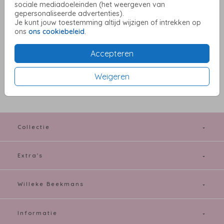
sociale mediadoeleinden (het weergeven van
Aantal
x 1
Prijs:
€ 0,60
gepersonaliseerde advertenties).
Je kunt jouw toestemming altijd wijzigen of intrekken op
ons
ons cookiebeleid
.
Accepteren
OMSCHRIJVING
metallic bronze 12 x 18
Weigeren
Prijs:
€ 0,60
per 1
Collectie
Extra's
Willeke Beekmans
Informatie