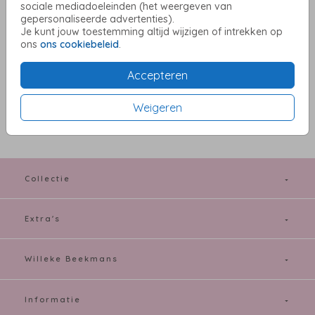
sociale mediadoeleinden (het weergeven van
Aantal
x 1
Prijs:
€ 0,45
gepersonaliseerde advertenties).
Je kunt jouw toestemming altijd wijzigen of intrekken op
ons
ons cookiebeleid
.
Accepteren
OMSCHRIJVING
donkerblauw 13,5 x 20
Weigeren
Prijs:
€ 0,45
per 1
Collectie
Extra's
Willeke Beekmans
Informatie