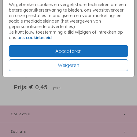
Wij gebruiken cookies en vergelijkbare technieken om een
betere gebruikerservaring te bieden, ons websiteverkeer
en onze prestaties te analyseren en voor marketing- en
sociale mediadoeleinden (het weergeven van
Donkergrijs 12 x 12
gepersonaliseerde advertenties).
Je kunt jouw toestemming altijd wijzigen of intrekken op
ons
ons cookiebeleid
.
Aantal
x 1
Prijs:
€ 0,45
Accepteren
Weigeren
OMSCHRIJVING
donkergrijs 12 x 12
Prijs:
€ 0,45
per 1
Collectie
Extra's