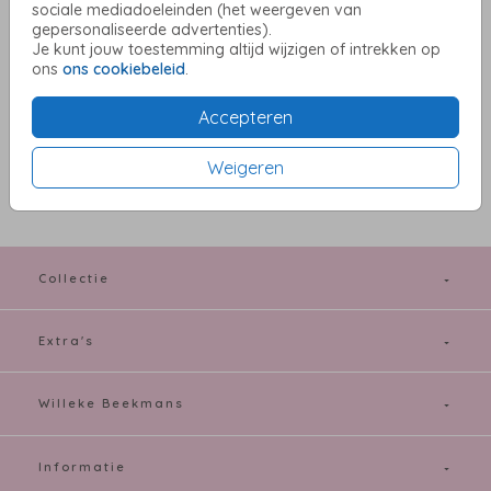
sociale mediadoeleinden (het weergeven van
Aantal
x 1
Prijs:
€ 0,65
gepersonaliseerde advertenties).
Je kunt jouw toestemming altijd wijzigen of intrekken op
ons
ons cookiebeleid
.
Accepteren
OMSCHRIJVING
antiek 12 x 18
Weigeren
Prijs:
€ 0,65
per 1
Collectie
Extra's
Willeke Beekmans
Informatie