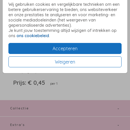
Wij gebruiken cookies en vergelijkbare technieken om een
betere gebruikerservaring te bieden, ons websiteverkeer
en onze prestaties te analyseren en voor marketing- en
sociale mediadoeleinden (het weergeven van
Zand (recycled) 16 X 16
gepersonaliseerde advertenties).
Je kunt jouw toestemming altijd wijzigen of intrekken op
ons
ons cookiebeleid
.
Aantal
x 1
Prijs:
€ 0,45
Accepteren
Weigeren
OMSCHRIJVING
zand (recycled) 16 x 16
Prijs:
€ 0,45
per 1
Collectie
Extra's