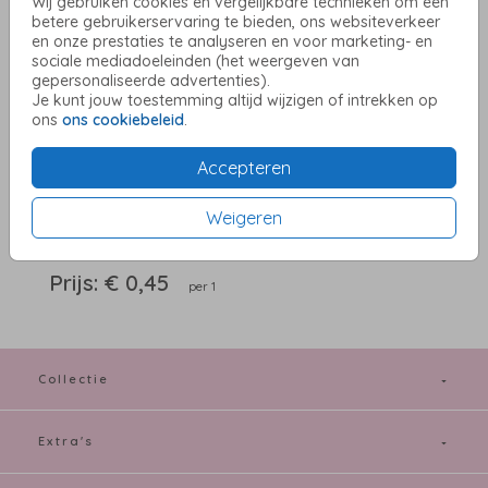
Wij gebruiken cookies en vergelijkbare technieken om een
betere gebruikerservaring te bieden, ons websiteverkeer
en onze prestaties te analyseren en voor marketing- en
sociale mediadoeleinden (het weergeven van
gepersonaliseerde advertenties).
Roestbruin 16 X 16
Je kunt jouw toestemming altijd wijzigen of intrekken op
ons
ons cookiebeleid
.
Helaas is dit product tijdelijk uitverkocht!
Accepteren
Heb je vragen? Neem dan contact met ons op.
Weigeren
OMSCHRIJVING
roestbruin 16 x 16
Prijs:
€ 0,45
per 1
Collectie
Extra's