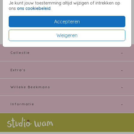
Je kunt jouw toestemming altijd wijzigen of intrekken op
ons
ons cookiebeleid
.
OMSCHRIJVING
oud-hollands 22 x 11
Accepteren
Prijs:
€ 0,65
per 1
Weigeren
Collectie
Extra's
Willeke Beekmans
Informatie