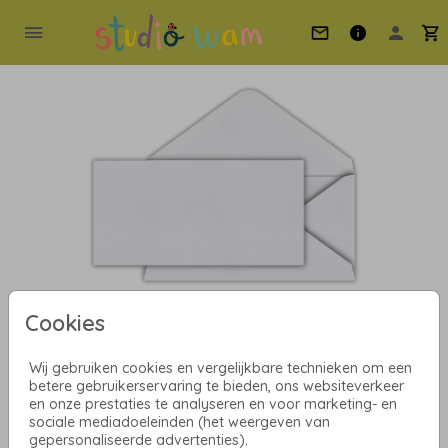
Cookies
Oud-Hollands 22 X 11
Wij gebruiken cookies en vergelijkbare technieken om een
betere gebruikerservaring te bieden, ons websiteverkeer
en onze prestaties te analyseren en voor marketing- en
Helaas is dit product tijdelijk uitverkocht!
sociale mediadoeleinden (het weergeven van
Heb je vragen? Neem dan contact met ons op.
gepersonaliseerde advertenties).