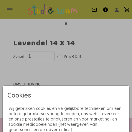
Lavendel 14 X 14
Aantal
x 1
Prijs:
€ 0,45
OMSCHRIJVING
lavendel 14 x 14
Cookies
Prijs:
€ 0,45
per 1
Wij gebruiken cookies en vergelijkbare technieken om een
betere gebruikerservaring te bieden, ons websiteverkeer
en onze prestaties te analyseren en voor marketing- en
sociale mediadoeleinden (het weergeven van
Collectie
gepersonaliseerde advertenties).