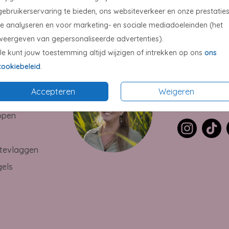
gebruikerservaring te bieden, ons websiteverkeer en onze prestatie
te analyseren en voor marketing- en sociale mediadoeleinden (het
weergeven van gepersonaliseerde advertenties).
Je kunt jouw toestemming altijd wijzigen of intrekken op ons
ons
cookiebeleid
.
Willeke Beek
s
willeke@studi
Accepteren
Weigeren
gels
+31638314020
ppen
s
tevlaggen
gels