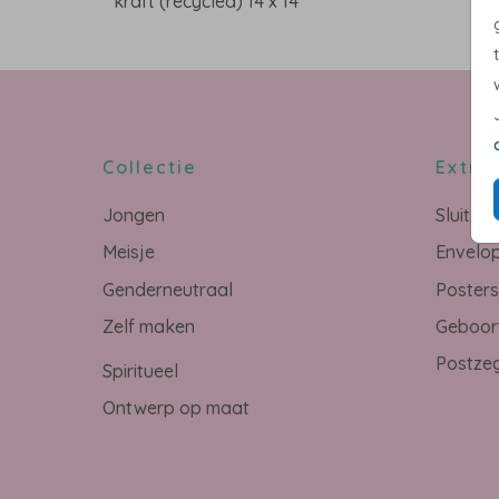
kraft (recycled) 14 x 14
Collectie
Extra'
Jongen
Sluitze
Meisje
Envelo
Genderneutraal
Poster
Zelf maken
Geboor
Postze
Spiritueel
Ontwerp op maat