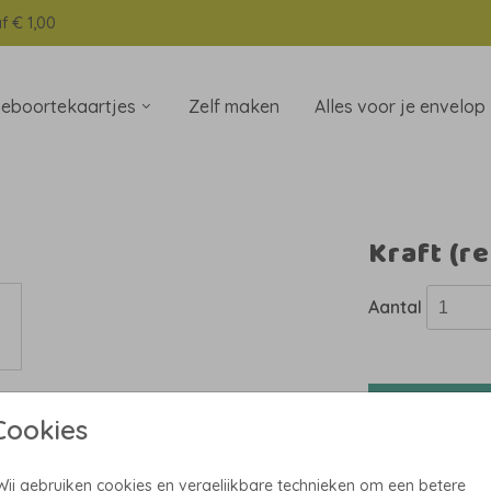
f € 1,00
eboortekaartjes
Zelf maken
Alles voor je envelop
Kraft (re
Aantal
In winkel
Cookies
Prijs:
€ 0,4
Wij gebruiken cookies en vergelijkbare technieken om een betere