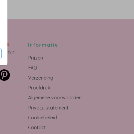
s
mans
Informatie
owam.nl
Prijzen
FAQ
Verzending
Proefdruk
Algemene voorwaarden
Privacy statement
Cookiebeleid
Contact