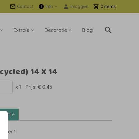
Contact
Info
Inloggen
0
Extra's
Decoratie
Blog
cycled) 14 X 14
x 1
Prijs:
€ 0,45
mandje
5
per 1