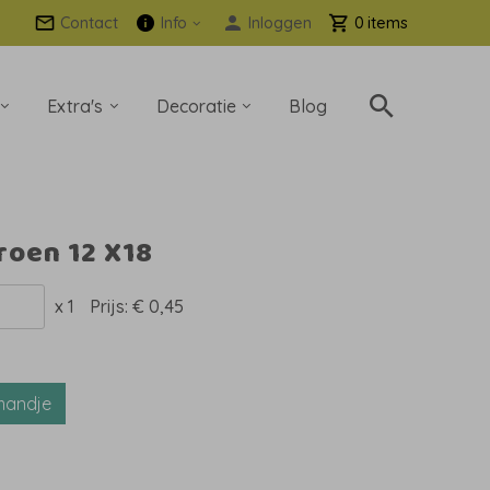
Contact
Info
Inloggen
0
Extra's
Decoratie
Blog
roen 12 X18
x 1
Prijs:
€ 0,45
mandje