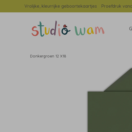
Vrolijke, kleurrijke geboortekaartjes
Proefdruk vana
G
Donkergroen 12 X18