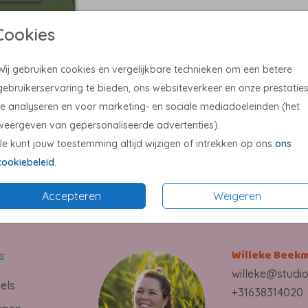
Cookies
Wij gebruiken cookies en vergelijkbare technieken om een betere
gebruikerservaring te bieden, ons websiteverkeer en onze prestatie
te analyseren en voor marketing- en sociale mediadoeleinden (het
weergeven van gepersonaliseerde advertenties).
Prijs:
€ 0,4
Je kunt jouw toestemming altijd wijzigen of intrekken op ons
ons
cookiebeleid
.
Accepteren
Weigeren
Willeke Beek
s
willeke@studi
gels
+31638314020