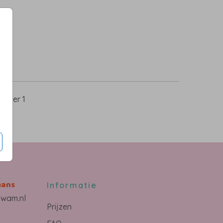
s
5
per 1
mans
Informatie
owam.nl
Prijzen