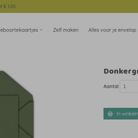
f € 1,00
eboortekaartjes
Zelf maken
Alles voor je envelop
Donkerg
Aantal
In winkel