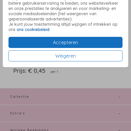
betere gebruikerservaring te bieden, ons websiteverkeer
en onze prestaties te analyseren en voor marketing- en
Biotop 12,5 X 14
sociale mediadoeleinden (het weergeven van
gepersonaliseerde advertenties).
Je kunt jouw toestemming altijd wijzigen of intrekken op
Aantal
x 1
Prijs:
€ 0,45
ons
ons cookiebeleid
.
Accepteren
OMSCHRIJVING
Weigeren
biotop 12,5 x 14
Prijs:
€ 0,45
per 1
Collectie
Extra's
Willeke Beekmans