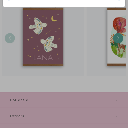
in een handomdraai een gepersonaliseerde poster. Doe aan jezelf cadeau
om de kinderkamer op te fleuren of geef als kraamcadeau.
De poster wordt op een andere locatie gedrukt als eventuele
geboortekaartjes. De posters hebben een levertijd van 3 tot 4 werkdagen
en €3,95 verzendkosten. Folie is niet mogelijk bij dit materiaal.
Bestel gelijk jouw
persoonlijke geboorteposter met houten latjes
voor de
babykamer.
Collectie
Extra's