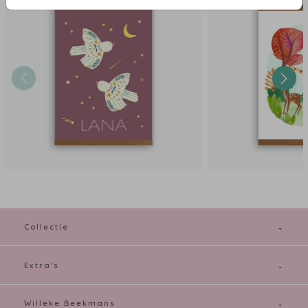
Super leuk als kraamcadeau of zomaar voor jezelf om kinderkamer op te
fleuren.
Wat deze poster extra speciaal maakt, is de mogelijkheid tot personalisatie
in onze online editor. Pas de kleuren aan of voeg de naam van jouw baby
toe en creëer zo een uniek en persoonlijk item voor de babykamer van
jullie zoon of dochter.
Vergeet niet om bij jouw
persoonlijke geboorteposter
de houten latjes te
bestellen. Je ziet ze verderop in het bestelproces. Heb je hulp nodig bij het
ontwerpen? Mail naar willeke@studiowam.nl
Collectie
Extra's
Willeke Beekmans