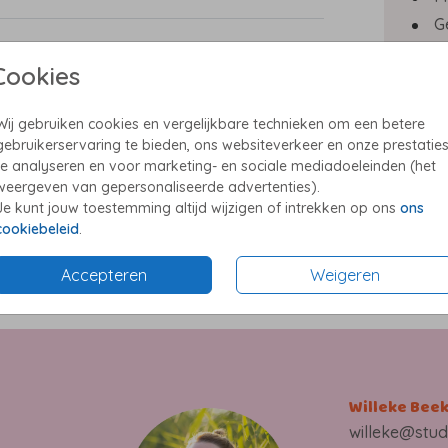
G
B
zomer
Cookies
L
nd.
Wij gebruiken cookies en vergelijkbare technieken om een betere
sfeer.
gebruikerservaring te bieden, ons websiteverkeer en onze prestatie
hem
te analyseren en voor marketing- en sociale mediadoeleinden (het
e te
weergeven van gepersonaliseerde advertenties).
Prijzen
Je kunt jouw toestemming altijd wijzigen of intrekken op ons
ons
cookiebeleid
.
Accepteren
Weigeren
n
 een
ele
ot 4
Willeke Bee
j dit
willeke@stud