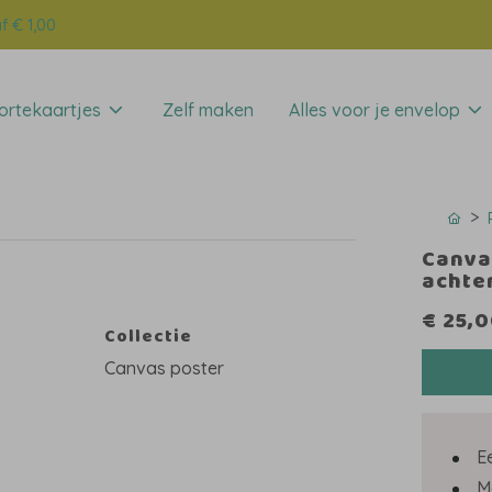
f € 1,00
rtekaartjes
Zelf maken
Alles voor je envelop
Canvas
achte
€ 25,
Collectie
Canvas poster
E
M