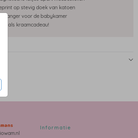
eprint op stevig doek van katoen
likvanger voor de babykamer
euk als kraamcadeau!
s
kmans
Informatie
iowam.nl