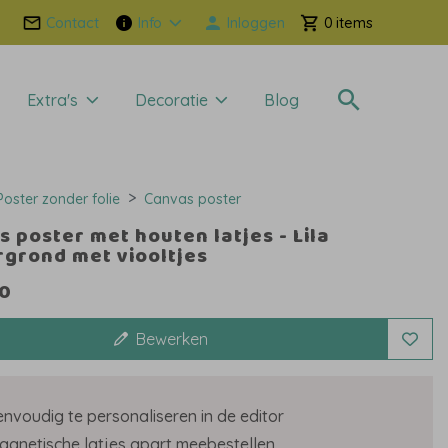
Contact
Info
Inloggen
0
Extra's
Decoratie
Blog
Poster zonder folie
Canvas poster
 poster met houten latjes - Lila
rgrond met viooltjes
00
Bewerken
envoudig te personaliseren in de editor
agnetische latjes apart meebestellen