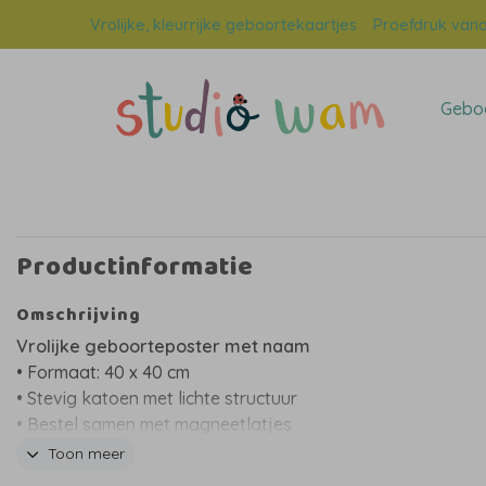
Vrolijke, kleurrijke geboortekaartjes
Proefdruk vana
Geboo
Productinformatie
Omschrijving
Vrolijke geboorteposter met naam
• Formaat: 40 x 40 cm
• Stevig katoen met lichte structuur
• Bestel samen met magneetlatjes
• Personaliseerbaar
Toon meer
• Levertijd: 3 tot 4 werkdagen