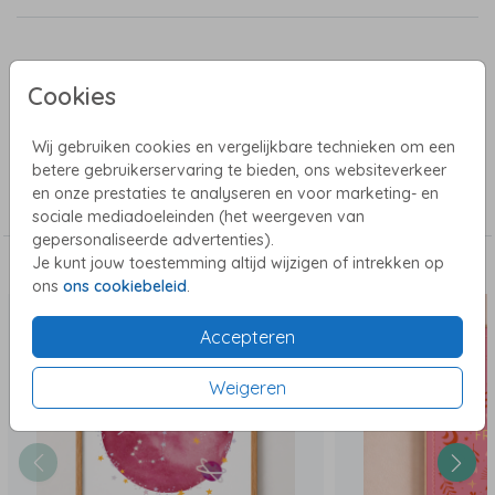
Productinformatie
Cookies
Omschrijving
Wij gebruiken cookies en vergelijkbare technieken om een
betere gebruikerservaring te bieden, ons websiteverkeer
Collectie
en onze prestaties te analyseren en voor marketing- en
Poster met folie
sociale mediadoeleinden (het weergeven van
gepersonaliseerde advertenties).
Je kunt jouw toestemming altijd wijzigen of intrekken op
Dit vind je misschien ook leuk
ons
ons cookiebeleid
.
Accepteren
Weigeren