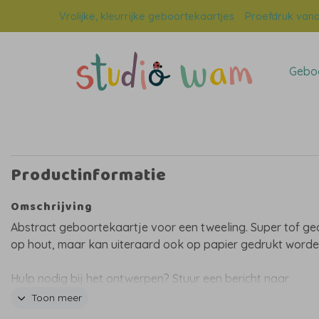
Vrolijke, kleurrijke geboortekaartjes
Proefdruk vana
Geboo
Productinformatie
Omschrijving
Abstract geboortekaartje voor een tweeling. Super tof ge
op hout, maar kan uiteraard ook op papier gedrukt worde
Hulp nodig bij het ontwerpen? Stuur een bericht naar
willeke@studiowam.nl, dan kijk ik met je mee!
Toon meer