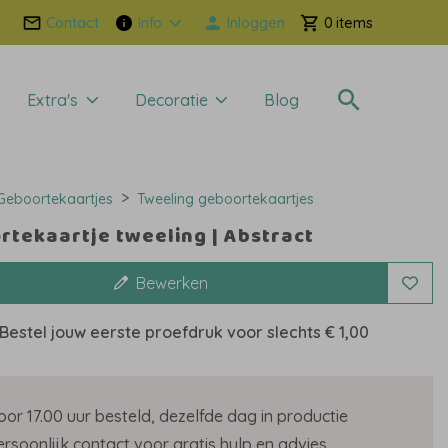
Contact
Info
Inloggen
0
Extra's
Decoratie
Blog
Geboortekaartjes
Tweeling geboortekaartjes
rtekaartje tweeling | Abstract
Bewerken
Bestel jouw eerste proefdruk voor slechts
€ 1,00
oor 17.00 uur besteld, dezelfde dag in productie
ersoonlijk contact voor gratis hulp en advies