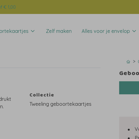
f € 1,00
rtekaartjes
Zelf maken
Alles voor je envelop
Geboo
Collectie
drukt
Tweeling geboortekaartjes
n.
V
P