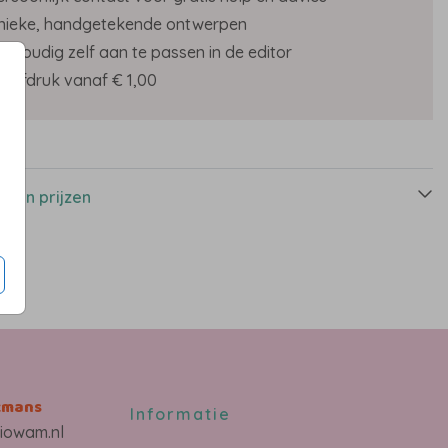
nieke, handgetekende ontwerpen
envoudig zelf aan te passen in de editor
roefdruk vanaf € 1,00
s
n en prijzen
kmans
Informatie
iowam.nl