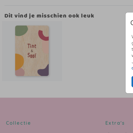
Dit vind je misschien ook leuk
Collectie
Extra's