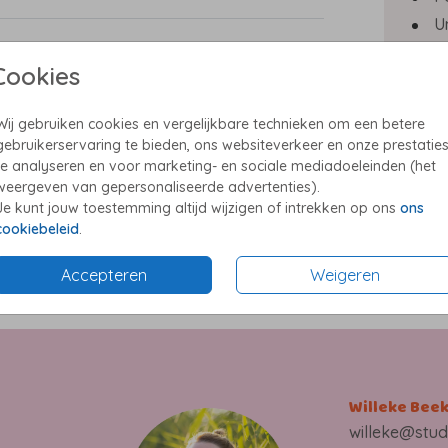
U
E
Cookies
P
Wij gebruiken cookies en vergelijkbare technieken om een betere
gebruikerservaring te bieden, ons websiteverkeer en onze prestatie
te analyseren en voor marketing- en sociale mediadoeleinden (het
weergeven van gepersonaliseerde advertenties).
Formate
Je kunt jouw toestemming altijd wijzigen of intrekken op ons
ons
cookiebeleid
.
Accepteren
Weigeren
Willeke Bee
willeke@stud