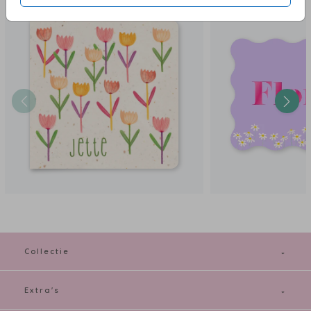
Je kunt dit geboortekaartje eenvoudig personaliseren in de editor: pas
naam, datum en tekst helemaal naar wens aan. Kom je er niet uit? Dan
help ik je graag persoonlijk. Wil je iets extra’s toevoegen, zoals een vlinder
of vogeltje in het ontwerp? Ook dat is mogelijk met de afbeeldingen uit de
beeldbank. Zo maak je een persoonlijk geboortekaartje dat echt bij jullie
past.
Bestel een proefdruk voor € 1,00
De eerste proefdruk voor een kaartje zonder foliedruk of bijzondere vorm
kost je slechts €1,00. Kies een papiersoort die je mooi lijkt en bekijk dit
geboortekaartje in het echt. Heb je ergens hulp bij nodig? Neem contact
met me op via willeke@studiowam.nl dan kijk ik met je mee.
Collectie
Extra's