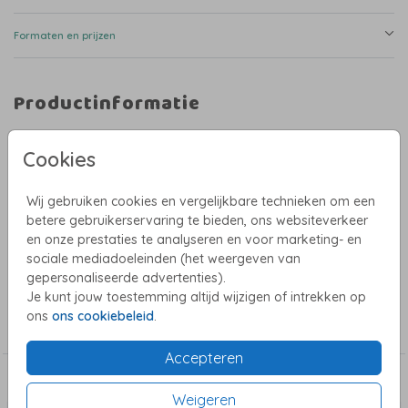
Formaten en prijzen
Productinformatie
Omschrijving
Cookies
• Vrolijk geboortekaartje
• Illustratie met madeliefjes
• Ronde hoekjes
Wij gebruiken cookies en vergelijkbare technieken om een
• Uniseks design
betere gebruikerservaring te bieden, ons websiteverkeer
• Geschikt voor zowel jongens als meisjes
en onze prestaties te analyseren en voor marketing- en
Neutraal geboortekaartje met blauwe achtergrond
sociale mediadoeleinden (het weergeven van
Toon meer
gepersonaliseerde advertenties).
Een lief en rustig geboortekaartje met bloemen en bijtje, perfect voor wie
Je kunt jouw toestemming altijd wijzigen of intrekken op
houdt van een zachte, natuurlijke uitstraling. De frisse groenblauwe
Collectie
achtergrond in combinatie met witte madeliefjes en een klein vliegend
ons
ons cookiebeleid
.
bijtje geeft dit kaartje een speels en zomers gevoel. Een populair
Meisjes geboortekaartjes
geboortekaartje voor een meisje, maar ook heel geschikt als uniseks
geboortekaartje.
Accepteren
Dit vind je misschien ook leuk
Persoonlijk geboortekaartje
Weigeren