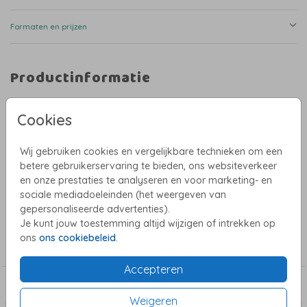
Formaten en prijzen
Productinformatie
Omschrijving
Cookies
Een uniek geboortekaartje voor een meisje met een baby'tje op een maan
in de wolken. De illustratie is gemaakt met aquarel en is in mooie roze
tinten. De naam in holografische folie geeft de kaart een luxe en unieke
Wij gebruiken cookies en vergelijkbare technieken om een
uitstraling.
betere gebruikerservaring te bieden, ons websiteverkeer
en onze prestaties te analyseren en voor marketing- en
Heb je hulp nodig bij het ontwerpen? Stuur dan een mailtje naar
willeke@studiowam.nl. Ik help je graag!
sociale mediadoeleinden (het weergeven van
Toon meer
gepersonaliseerde advertenties).
Je kunt jouw toestemming altijd wijzigen of intrekken op
Collectie
ons
ons cookiebeleid
.
Meisjes geboortekaartjes
Accepteren
Dit vind je misschien ook leuk
Weigeren