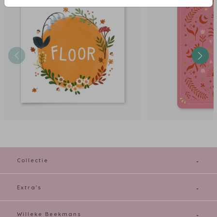
Collectie
Extra's
Willeke Beekmans