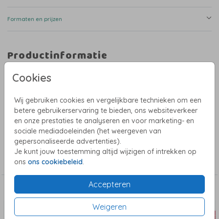
Formaten en prijzen
Productinformatie
Omschrijving
Cookies
Abstract kaartje met zeepaardje, afgewerkt met goudfolie. Wil je liever een
ander dier? Kies dan een ander dier uit de beeldbank of upload je eigen
Wij gebruiken cookies en vergelijkbare technieken om een
afbeelding.
betere gebruikerservaring te bieden, ons websiteverkeer
Kom je er niet helemaal uit? Stuur me gerust een mail, ik help je graag
en onze prestaties te analyseren en voor marketing- en
verder.
sociale mediadoeleinden (het weergeven van
gepersonaliseerde advertenties).
Collectie
Je kunt jouw toestemming altijd wijzigen of intrekken op
ons
ons cookiebeleid
.
Meisjes geboortekaartjes
Accepteren
Dit vind je misschien ook leuk
Weigeren