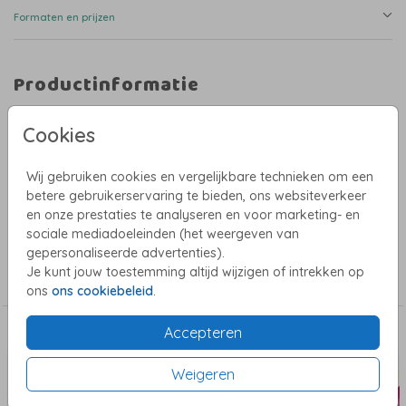
Formaten en prijzen
Productinformatie
Omschrijving
Cookies
Origineel geboortekaartje met winter illustratie met plantjes, blaadjes,
hulst en bloemen. In mooie neutrale kleuren. De naam is in roségoud folie
en geeft een mooi glimmend en luxe effect.
Wij gebruiken cookies en vergelijkbare technieken om een
betere gebruikerservaring te bieden, ons websiteverkeer
Heb je hulp nodig bij het ontwerpen? Stuur dan een mailtje naar
en onze prestaties te analyseren en voor marketing- en
willeke@studiowam.nl. Ik help je graag!
sociale mediadoeleinden (het weergeven van
gepersonaliseerde advertenties).
Collectie
Je kunt jouw toestemming altijd wijzigen of intrekken op
Meisjes geboortekaartjes
ons
ons cookiebeleid
.
Dit vind je misschien ook leuk
Accepteren
Weigeren