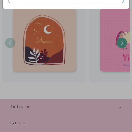
Kies een mooie papiersoort om dit originele geboortekaartje op te laten
printen. Formaat: 21 x 10 cm (liggend). Tekst, naam en kleuren zijn aan te
passen naar jullie wensen.
Maak dit zomer geboortekaartje helemaal eigen in de editor of bestel
direct een proefdruk om dit kaartje in het echt te bekijken.
Collectie
Extra's