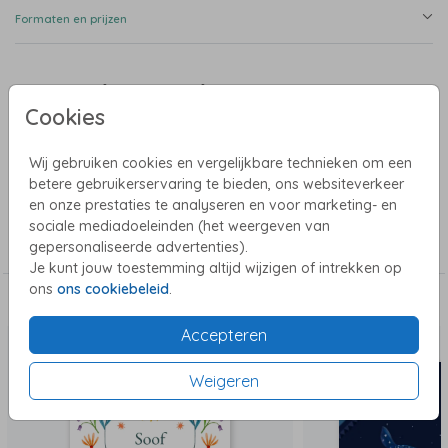
Formaten en prijzen
Productinformatie
Cookies
Omschrijving
Geboortekaartje met een dinosaurus in de jungle. Mooie groene aquarel
Wij gebruiken cookies en vergelijkbare technieken om een
plantjes.
betere gebruikerservaring te bieden, ons websiteverkeer
en onze prestaties te analyseren en voor marketing- en
Collectie
sociale mediadoeleinden (het weergeven van
gepersonaliseerde advertenties).
Jongens geboortekaartjes
Je kunt jouw toestemming altijd wijzigen of intrekken op
ons
ons cookiebeleid
.
Dit vind je misschien ook leuk
Accepteren
Weigeren