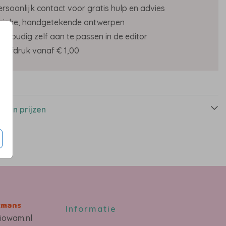
ersoonlijk contact voor gratis hulp en advies
nieke, handgetekende ontwerpen
envoudig zelf aan te passen in de editor
roefdruk vanaf € 1,00
s
n en prijzen
kmans
Informatie
iowam.nl