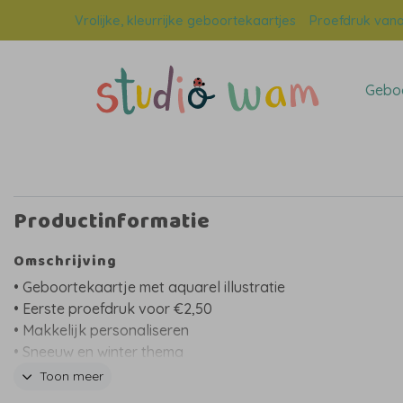
Vrolijke, kleurrijke geboortekaartjes
Proefdruk vana
Geboo
Productinformatie
Omschrijving
• Geboortekaartje met aquarel illustratie
• Eerste proefdruk voor €2,50
• Makkelijk personaliseren
• Sneeuw en winter thema
• Zilverfolie elementen
Toon meer