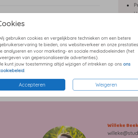
P
U
Cookies
E
 baby
P
pak
Wij gebruiken cookies en vergelijkbare technieken om een betere
gebruikerservaring te bieden, ons websiteverkeer en onze prestatie
te analyseren en voor marketing- en sociale mediadoeleinden (het
weergeven van gepersonaliseerde advertenties).
Je kunt jouw toestemming altijd wijzigen of intrekken op ons
ons
Formate
cookiebeleid
.
olie,
en
Accepteren
Weigeren
 een
aby in
Willeke Bee
 kleur
willeke@stud