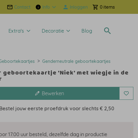
Contact
Info
Inloggen
0
Extra's
Decoratie
Blog
Geboortekaartjes
Genderneutrale geboortekaartjes
 geboortekaartje 'Niek' met wiegje in de
r
Bewerken
Bestel jouw eerste proefdruk voor slechts
€ 2,50
oor 17.00 uur besteld, dezelfde dag in productie