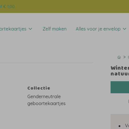
f € 1,00
rtekaartjes
Zelf maken
Alles voor je envelop
Winter
natuu
Collectie
Genderneutrale
geboortekaartjes
V