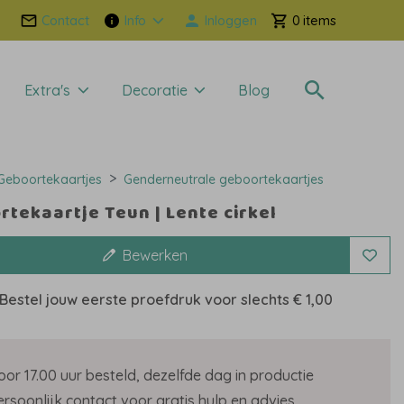
Contact
Info
Inloggen
0
Extra's
Decoratie
Blog
Geboortekaartjes
Genderneutrale geboortekaartjes
tekaartje Teun | Lente cirkel
Bewerken
Bestel jouw eerste proefdruk voor slechts
€ 1,00
oor 17.00 uur besteld, dezelfde dag in productie
ersoonlijk contact voor gratis hulp en advies