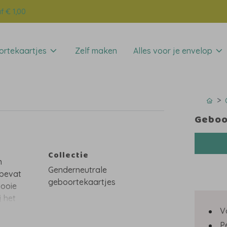
f € 1,00
rtekaartjes
Zelf maken
Alles voor je envelop
Geboor
Collectie
n
Genderneutrale
 bevat
geboortekaartjes
mooie
j het
n mooi
V
se
P