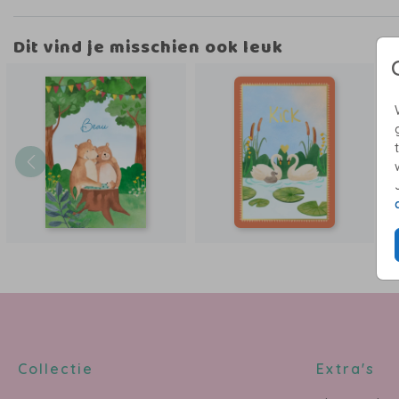
manier naar voren komen.
Dit vind je misschien ook leuk
Heb je specifieke wensen of wil je aanpassingen? Stuur ee
naar willeke@studiowam.nl, ik help je graag verder.
Collectie
Extra's