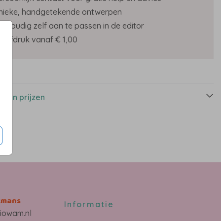
nieke, handgetekende ontwerpen
envoudig zelf aan te passen in de editor
roefdruk vanaf € 1,00
s
n en prijzen
kmans
Informatie
iowam.nl