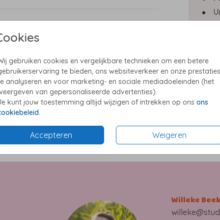
U
E
n mail
Cookies
P
Wij gebruiken cookies en vergelijkbare technieken om een betere
gebruikerservaring te bieden, ons websiteverkeer en onze prestatie
te analyseren en voor marketing- en sociale mediadoeleinden (het
weergeven van gepersonaliseerde advertenties).
Formate
Je kunt jouw toestemming altijd wijzigen of intrekken op ons
ons
cookiebeleid
.
Accepteren
Weigeren
Willeke Bee
willeke@stud