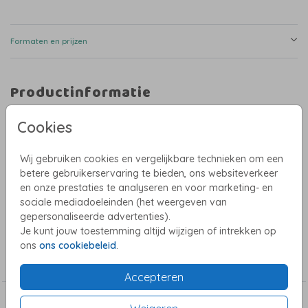
Formaten en prijzen
Productinformatie
Omschrijving
Cookies
Een origineel geboortekaartje in een mooie vintage groene kleur. Met
illustratie van een mobiel die je boven het wiegje hangt. Subtiele hint naar
Wij gebruiken cookies en vergelijkbare technieken om een
de winter door de sneeuwvlokken die aan de mobiel hangen. De goudfolie
geeft de kaart een unieke en luxe uitstraling.
betere gebruikerservaring te bieden, ons websiteverkeer
en onze prestaties te analyseren en voor marketing- en
Heb je hulp nodig bij het ontwerpen? Stuur dan een mailtje naar
sociale mediadoeleinden (het weergeven van
willeke@studiowam.nl. Ik help je graag!
Toon meer
gepersonaliseerde advertenties).
Je kunt jouw toestemming altijd wijzigen of intrekken op
Collectie
ons
ons cookiebeleid
.
Genderneutrale geboortekaartjes
Accepteren
Dit vind je misschien ook leuk