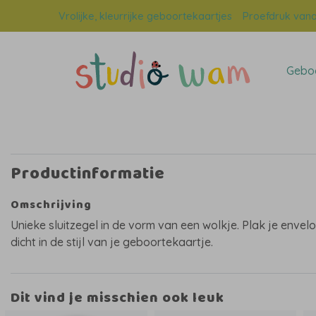
Vrolijke, kleurrijke geboortekaartjes
Proefdruk vana
Geboo
Productinformatie
Omschrijving
Unieke sluitzegel in de vorm van een wolkje. Plak je envel
dicht in de stijl van je geboortekaartje.
Dit vind je misschien ook leuk