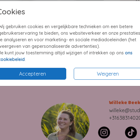
V
Cookies
G
Wij gebruiken cookies en vergelijkbare technieken om een betere
gebruikerservaring te bieden, ons websiteverkeer en onze prestatie
te analyseren en voor marketing- en sociale mediadoeleinden (het
weergeven van gepersonaliseerde advertenties).
Prijzen
Je kunt jouw toestemming altijd wijzigen of intrekken op ons
ons
cookiebeleid
.
Accepteren
Weigeren
Willeke Bee
willeke@stud
+3163831402