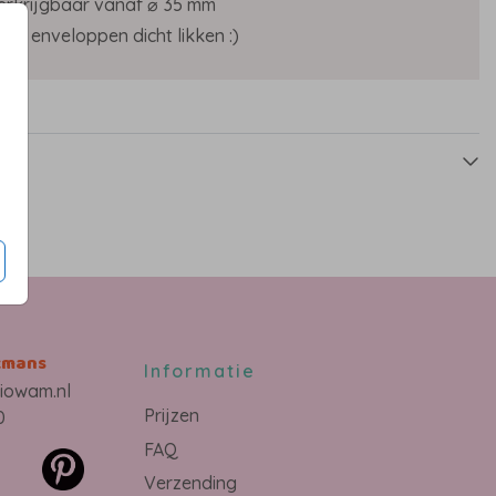
erkrijgbaar vanaf ⌀ 35 mm
een enveloppen dicht likken :)
s
kmans
Informatie
iowam.nl
Prijzen
0
FAQ
Verzending