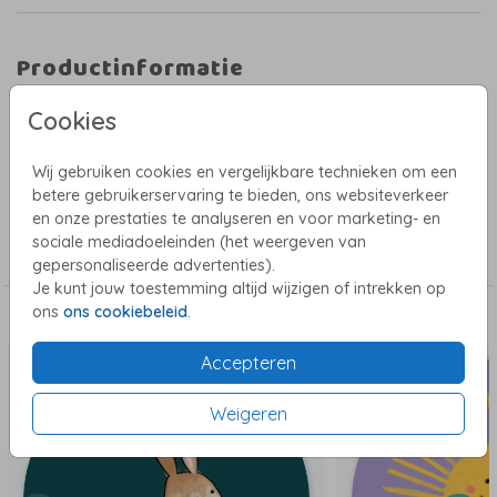
Productinformatie
Omschrijving
Cookies
Sluitsticker met een schattige bij. De sluitstickers hebben een diameter van
35 mm en worden geleverd op vellen van 25 stuks. Pas eenvoudig je sticker
Wij gebruiken cookies en vergelijkbare technieken om een
aan, maar maak het niet té gedetailleerd.
betere gebruikerservaring te bieden, ons websiteverkeer
en onze prestaties te analyseren en voor marketing- en
Collectie
sociale mediadoeleinden (het weergeven van
Sluitstickers
gepersonaliseerde advertenties).
Je kunt jouw toestemming altijd wijzigen of intrekken op
ons
ons cookiebeleid
.
Dit vind je misschien ook leuk
Accepteren
Weigeren