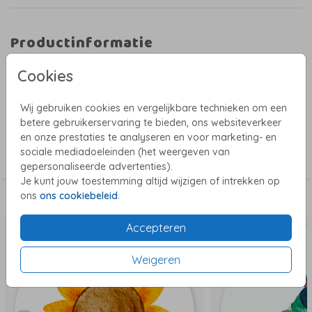
Productinformatie
Omschrijving
Cookies
Sluitsticker met folklore vogeltje. De sluitstickers hebben een diameter van
35 mm en worden geleverd op vellen van 25 stuks. Pas eenvoudig je sticker
Wij gebruiken cookies en vergelijkbare technieken om een
aan, maar maak het niet té gedetailleerd.
betere gebruikerservaring te bieden, ons websiteverkeer
en onze prestaties te analyseren en voor marketing- en
Collectie
sociale mediadoeleinden (het weergeven van
Sluitstickers
gepersonaliseerde advertenties).
Je kunt jouw toestemming altijd wijzigen of intrekken op
ons
ons cookiebeleid
.
Dit vind je misschien ook leuk
Accepteren
Weigeren