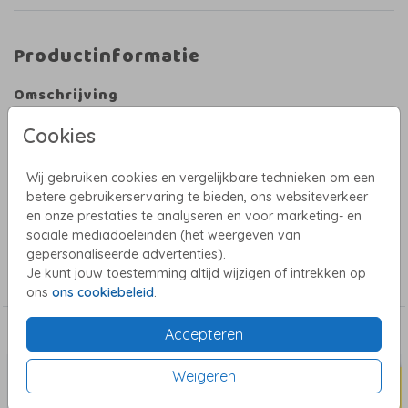
Productinformatie
Omschrijving
Prachtige sluitzegel met een maantje in goudfolie op donkere
Cookies
sterrenhemel achtergrond. Past mooi bij de spirituele geboortekaartjes
van Studio WAM. Ideaal om de enveloppen mee dicht te plakken of de
doopsuikers te versieren.
Wij gebruiken cookies en vergelijkbare technieken om een
Deze sluitstickers met foliedruk hebben een diameter van 35 mm en
betere gebruikerservaring te bieden, ons websiteverkeer
worden gedrukt op mat papier. Wil je een ander ontwerp of heb je hulp
Toon meer
en onze prestaties te analyseren en voor marketing- en
nodig? Mail naar willeke@studiowam.nl.
sociale mediadoeleinden (het weergeven van
gepersonaliseerde advertenties).
Collectie
Je kunt jouw toestemming altijd wijzigen of intrekken op
Sluitstickers met folie
ons
ons cookiebeleid
.
Dit vind je misschien ook leuk
Accepteren
Weigeren