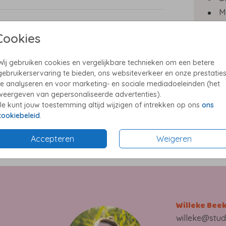
M
In
Cookies
 met
Wij gebruiken cookies en vergelijkbare technieken om een betere
gebruikerservaring te bieden, ons websiteverkeer en onze prestatie
e groot
te analyseren en voor marketing- en sociale mediadoeleinden (het
Prijzen
lein
weergeven van gepersonaliseerde advertenties).
en
Je kunt jouw toestemming altijd wijzigen of intrekken op ons
ons
cookiebeleid
.
Accepteren
Weigeren
ik
Willeke Bee
willeke@stud