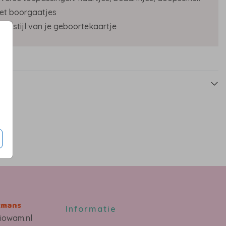
et boorgaatjes
 de stijl van je geboortekaartje
s
kmans
Informatie
iowam.nl