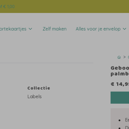
f € 1,00
rtekaartjes
Zelf maken
Alles voor je envelop
Geboo
palm
€ 14,9
Collectie
Labels
E
D