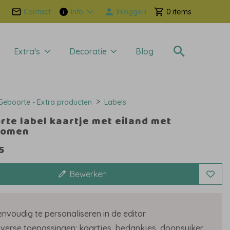
Contact
Info
Inloggen
0
Extra's
Decoratie
Blog
Geboorte - Extra producten
Labels
rte label kaartje met eiland met
bomen
5
Bewerken
envoudig te personaliseren in de editor
iverse toepassingen: kaartjes, bedankjes, doopsuiker.