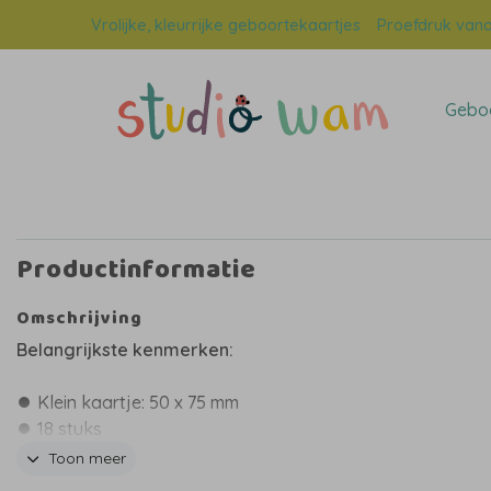
Vrolijke, kleurrijke geboortekaartjes
Proefdruk vana
Geboo
Productinformatie
Omschrijving
Belangrijkste kenmerken:
⏺ Klein kaartje: 50 x 75 mm
⏺ 18 stuks
⏺ Leuk in combinatie met onze unieke paperclips
Toon meer
⏺ Gedrukt op stevig coated karton