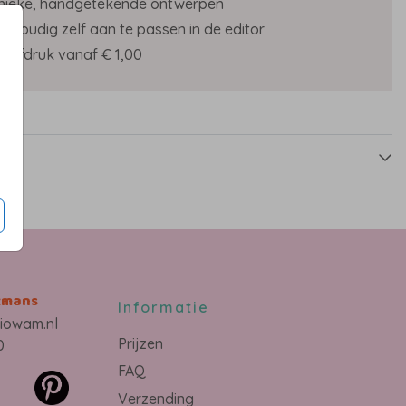
nieke, handgetekende ontwerpen
envoudig zelf aan te passen in de editor
roefdruk vanaf € 1,00
s
kmans
Informatie
iowam.nl
Prijzen
0
FAQ
Verzending