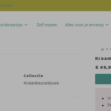
f € 1,00
rtekaartjes
Zelf maken
Alles voor je envelop
Kraam
€ 49,
Collectie
Kraambezoekboek
V
P