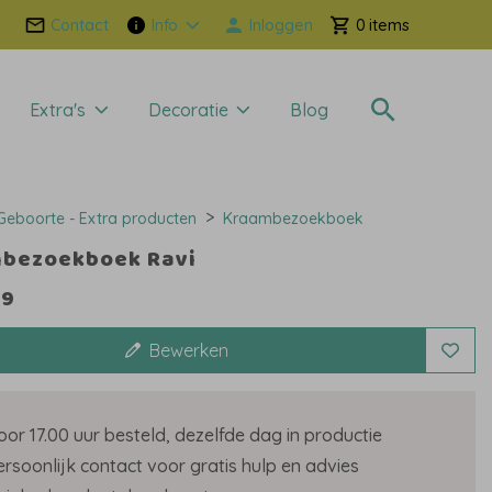
Contact
Info
Inloggen
0
Extra's
Decoratie
Blog
Geboorte - Extra producten
Kraambezoekboek
bezoekboek Ravi
99
Bewerken
oor 17.00 uur besteld, dezelfde dag in productie
ersoonlijk contact voor gratis hulp en advies