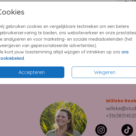
U
E
Cookies
P
Wij gebruiken cookies en vergelijkbare technieken om een betere
gebruikerservaring te bieden, ons websiteverkeer en onze prestatie
te analyseren en voor marketing- en sociale mediadoeleinden (het
weergeven van gepersonaliseerde advertenties).
Je kunt jouw toestemming altijd wijzigen of intrekken op ons
ons
Prijzen
cookiebeleid
.
Accepteren
Weigeren
Willeke Bee
willeke@stud
+3163831402