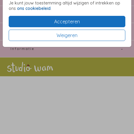
Je kunt jouw toestemming altijd wijzigen of intrekken op
ons
ons cookiebeleid
.
Extra's
Accepteren
Willeke Beekmans
Weigeren
Informatie