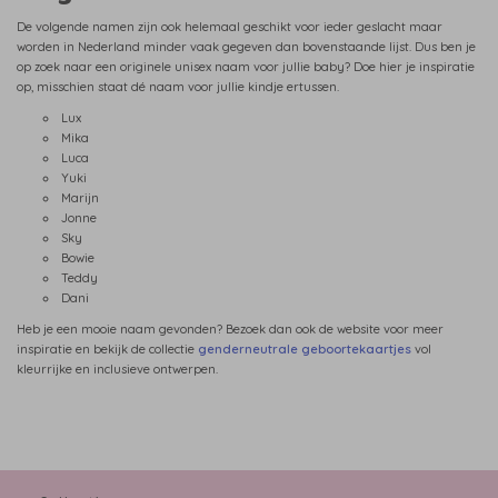
De volgende namen zijn ook helemaal geschikt voor ieder geslacht maar
worden in Nederland minder vaak gegeven dan bovenstaande lijst. Dus ben je
op zoek naar een originele unisex naam voor jullie baby? Doe hier je inspiratie
op, misschien staat dé naam voor jullie kindje ertussen.
Lux
Mika
Luca
Yuki
Marijn
Jonne
Sky
Bowie
Teddy
Dani
Heb je een mooie naam gevonden? Bezoek dan ook de website voor meer
inspiratie en bekijk de collectie
genderneutrale geboortekaartjes
vol
kleurrijke en inclusieve ontwerpen.