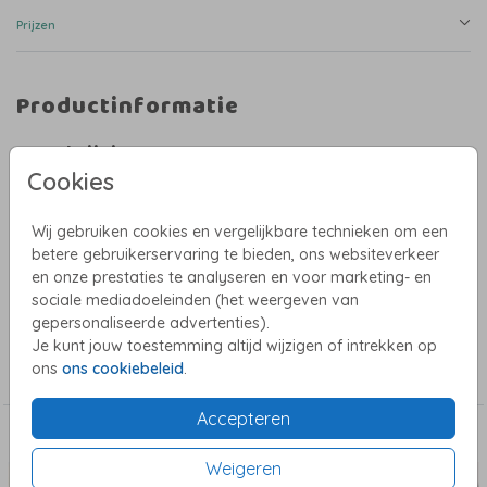
Prijzen
Productinformatie
Omschrijving
Cookies
Zoek je een tuinbord dat perfect past bij je geboortekaartje? Dit zomerse
bootje is een leuke manier om de komst van je kindje aan te kondigen. Met
een vrolijk ontwerp en frisse kleuren valt het zeker op in je tuin.
Wij gebruiken cookies en vergelijkbare technieken om een
LET OP: Het bevestigingsmateriaal en de paal worden niet meegeleverd.
betere gebruikerservaring te bieden, ons websiteverkeer
en onze prestaties te analyseren en voor marketing- en
Wil je een tuinbord van jouw geboortekaartje? Neem contact op via
Toon meer
sociale mediadoeleinden (het weergeven van
willeke@studiowam.nl, ik help je graag verder!
gepersonaliseerde advertenties).
Je kunt jouw toestemming altijd wijzigen of intrekken op
Collectie
ons
ons cookiebeleid
.
Tuinbord
Accepteren
Dit vind je misschien ook leuk
Weigeren