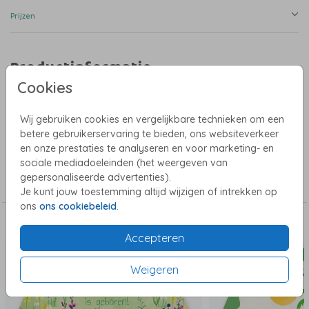
Prijzen
Productinformatie
Cookies
Omschrijving
Raamsticker met mooie winterse elementen. Dieren, sterren en een
Wij gebruiken cookies en vergelijkbare technieken om een
maantje. Een vos, konijntje, hert en een roodborstje. Een raamsticker is
betere gebruikerservaring te bieden, ons websiteverkeer
super leuk om de geboorte van jullie baby aan te kondigen.
en onze prestaties te analyseren en voor marketing- en
sociale mediadoeleinden (het weergeven van
Collectie
gepersonaliseerde advertenties).
Raamsticker
Je kunt jouw toestemming altijd wijzigen of intrekken op
ons
ons cookiebeleid
.
Dit vind je misschien ook leuk
Accepteren
Weigeren