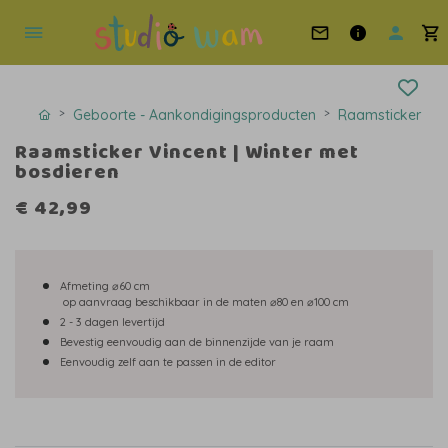
Geboorte - Aankondigingsproducten
Raamsticker
Raamsticker Vincent | Winter met
bosdieren
€ 42,99
Afmeting
⌀
60 cm
op aanvraag beschikbaar in de maten
⌀
80 en
⌀
100 cm
2 - 3 dagen levertijd
Bevestig eenvoudig aan de binnenzijde van je raam
Eenvoudig zelf aan te passen in de editor